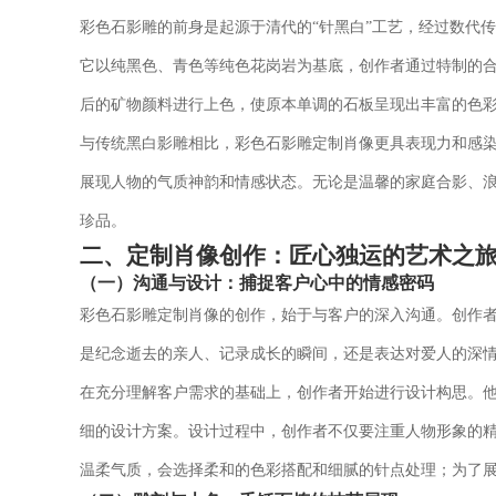
彩色石影雕的前身是起源于清代的“针黑白”工艺，经过数代
它以纯黑色、青色等纯色花岗岩为基底，创作者通过特制的
后的矿物颜料进行上色，使原本单调的石板呈现出丰富的色
与传统黑白影雕相比，彩色石影雕定制肖像更具表现力和感
展现人物的气质神韵和情感状态。无论是温馨的家庭合影、
珍品。
二、定制肖像创作：匠心独运的艺术之
（一）沟通与设计：捕捉客户心中的情感密码
彩色石影雕定制肖像的创作，始于与客户的深入沟通。创作
是纪念逝去的亲人、记录成长的瞬间，还是表达对爱人的深
在充分理解客户需求的基础上，创作者开始进行设计构思。
细的设计方案。设计过程中，创作者不仅要注重人物形象的
温柔气质，会选择柔和的色彩搭配和细腻的针点处理；为了