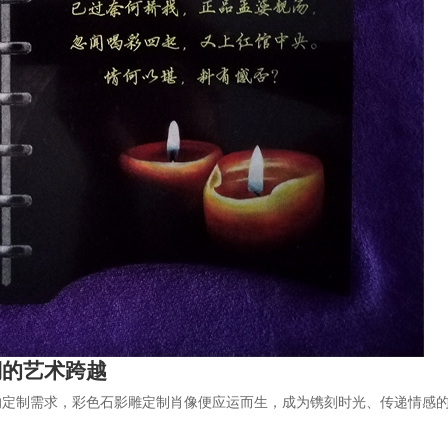
斓的艺术跨越
的定制需求，彩色石影雕定制肖像便应运而生，成为镌刻时光、传递情感