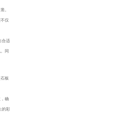
敲凿。
程不仅
出合适
况。同
使石板
微，确
生的彩