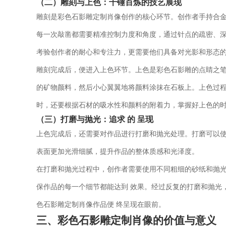
（二）雕刻与上色：千锤百炼的技艺展现
雕刻是彩色石影雕定制肖像创作的核心环节。创作者手持合
每一次敲凿都需要精准控制力度和角度，通过针点的疏密、
考验创作者的耐心和专注力，更需要他们具备对光影和形态
雕刻完成后，便进入上色环节。上色是彩色石影雕的点睛之笔
的矿物颜料，然后小心翼翼地将颜料涂抹在石板上。上色过
时，还要根据石材的吸水性和颜料的附着力，掌握好上色的
（三）打磨与抛光：追求 的 呈现
上色完成后，还需要对作品进行打磨和抛光处理。打磨可以
表面更加光滑细腻，提升作品的整体质感和光泽度。
在打磨和抛光过程中，创作者需要使用不同粗细的砂纸和抛
保作品的每一个细节都能达到 效果。经过反复的打磨和抛光
色石影雕定制肖像作品便 终呈现在眼前。
三、彩色石影雕定制肖像的价值与意义