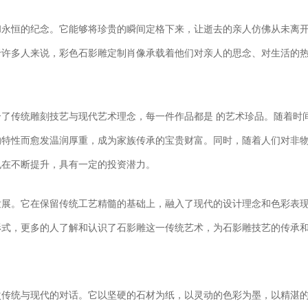
和永恒的纪念。它能够将珍贵的瞬间定格下来，让逝去的亲人仿佛从未离
于许多人来说，彩色石影雕定制肖像承载着他们对亲人的思念、对生活的
了传统雕刻技艺与现代艺术理念，每一件作品都是 的艺术珍品。随着时
的特性而愈发温润厚重，成为家族传承的宝贵财富。同时，随着人们对非
也在不断提升，具有一定的投资潜力。
发展。它在保留传统工艺精髓的基础上，融入了现代的设计理念和色彩表
形式，更多的人了解和认识了石影雕这一传统艺术，为石影雕技艺的传承
次传统与现代的对话。它以坚硬的石材为纸，以灵动的色彩为墨，以精湛