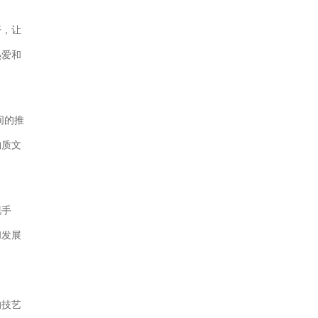
开，让
热爱和
间的推
物质文
现手
和发展
的技艺