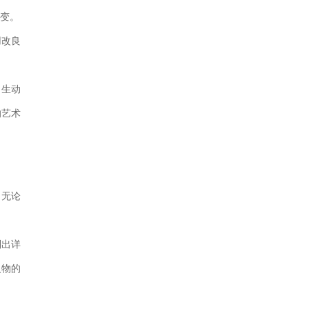
蜕变。
用改良
，生动
的艺术
。无论
制出详
人物的