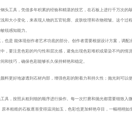
金钢头工具，凭借多年积累的经验和精湛的技艺，在石板上进行千万次的
深浅和大小变化，来表现人物的五官轮廓、皮肤纹理和衣物褶皱。这个过
的敏锐感知能力。
，也是 能体现创作者艺术功底的部分。创作者需要根据设计方案，调配
程中，要注意色彩的均匀性和层次感，避免出现色彩堆积或晕染不均的情
时间和技巧，确保色彩能够长久保持鲜艳和稳定。
使颜料更好地渗透到石材内部，增强色彩的附着力和持久性；抛光则可以
光工具，按照从粗到细的顺序进行操作。每一次打磨和抛光都需要细致入
，原本粗糙的石板逐渐变得温润如玉，色彩也更加鲜艳夺目，一幅栩栩如