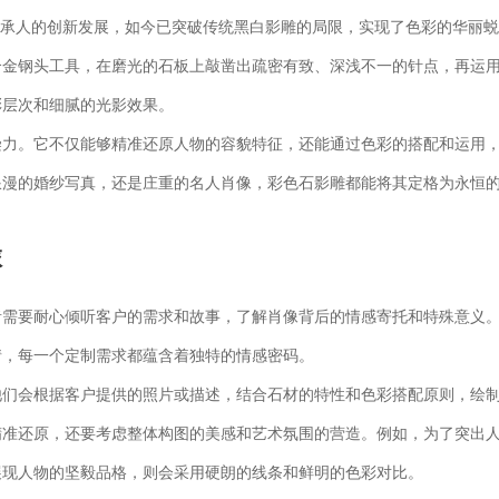
传承人的创新发展，如今已突破传统黑白影雕的局限，实现了色彩的华丽
合金钢头工具，在磨光的石板上敲凿出疏密有致、深浅不一的针点，再运
彩层次和细腻的光影效果。
染力。它不仅能够精准还原人物的容貌特征，还能通过色彩的搭配和运用
浪漫的婚纱写真，还是庄重的名人肖像，彩色石影雕都能将其定格为永恒
旅
者需要耐心倾听客户的需求和故事，了解肖像背后的情感寄托和特殊意义
情，每一个定制需求都蕴含着独特的情感密码。
他们会根据客户提供的照片或描述，结合石材的特性和色彩搭配原则，绘
精准还原，还要考虑整体构图的美感和艺术氛围的营造。例如，为了突出
展现人物的坚毅品格，则会采用硬朗的线条和鲜明的色彩对比。