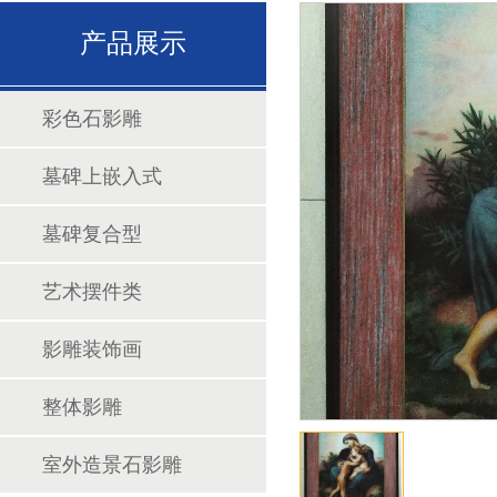
产品展示
彩色石影雕
墓碑上嵌入式
墓碑复合型
艺术摆件类
影雕装饰画
整体影雕
1
室外造景石影雕