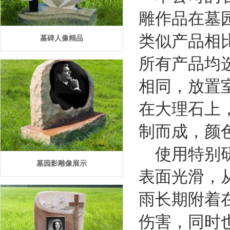
雕作品在墓
类似产品相
墓碑人像精品
所有产品均
相同，放置
在大理石上
制而成，颜
使用特别研
墓园影雕像展示
表面光滑，
雨长期附着
伤害，同时