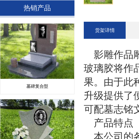
热销产品
货架详情
影雕作品雕
玻璃胶将作
果。由于此
墓碑复合型
升级提供了
可配墓志铭
产品特点
本公司的各