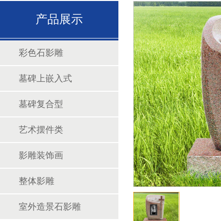
产品展示
彩色石影雕
墓碑上嵌入式
墓碑复合型
艺术摆件类
影雕装饰画
整体影雕
1
室外造景石影雕